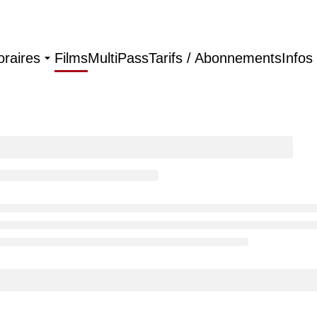
oraires
Films
MultiPass
Tarifs / Abonnements
Infos