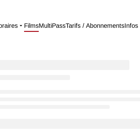
oraires
Films
MultiPass
Tarifs / Abonnements
Infos